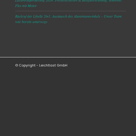
Lastenradförderung 2024: Förderkriterien & Beispielrechnung: Hummel
Flex mit Motor
Rückruf der Libelle 2in1: Austausch des Aluminiumwinkels – Unser Team
war bereits unterwegs
© Copyright - Leichtlast GmbH