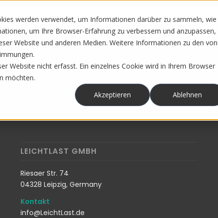
in Rad ganz in Ruhe ausprobieren. Wenn es doch nicht passt, holen wir es 
okies werden verwendet, um Informationen darüber zu sammeln, wie
rmationen, um Ihre Browser-Erfahrung zu verbessern und anzupassen,
Startseite
Lastenrad
Serv
eser Website und anderen Medien. Weitere Informationen zu den von
stimmungen.
r Website nicht erfasst. Ein einzelnes Cookie wird in Ihrem Browser
en möchten.
Akzeptieren
Ablehnen
LEICHTLAST GMBH
Riesaer Str. 74
04328 Leipzig, Germany
Kontakt
info@LeichtLast.de