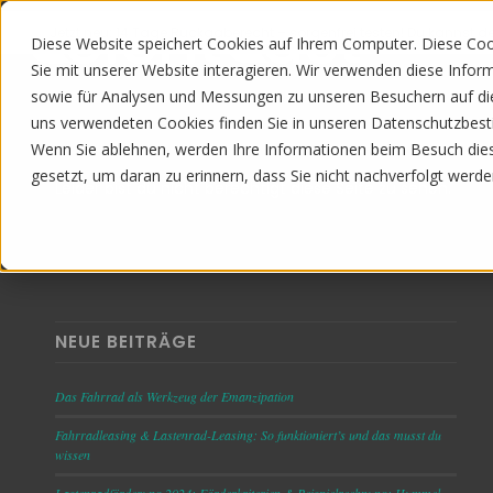
Jetzt neu: 14 Tage Rückgaberecht – sorgenfrei testen! Du kannst de
Diese Website speichert Cookies auf Ihrem Computer. Diese Co
Sie mit unserer Website interagieren. Wir verwenden diese Info
sowie für Analysen und Messungen zu unseren Besuchern auf di
uns verwendeten Cookies finden Sie in unseren Datenschutzbe
Wenn Sie ablehnen, werden Ihre Informationen beim Besuch diese
gesetzt, um daran zu erinnern, dass Sie nicht nachverfolgt werd
Leider bist du nicht berechtigt diese Seite zu sehen.
NEUE BEITRÄGE
Das Fahrrad als Werkzeug der Emanzipation
Fahrradleasing & Lastenrad-Leasing: So funktioniert’s und das musst du
wissen